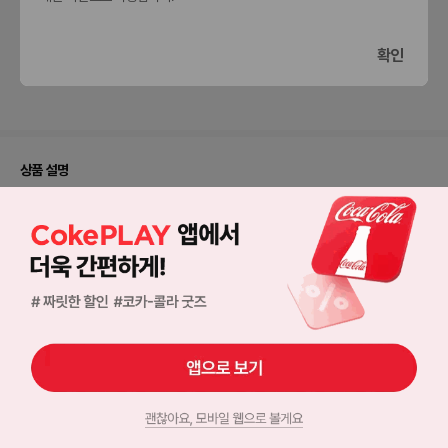
확인
입맛에
매우
그냥
조금
딱이에요
만족해요
그래요
아쉬워요
상품 설명