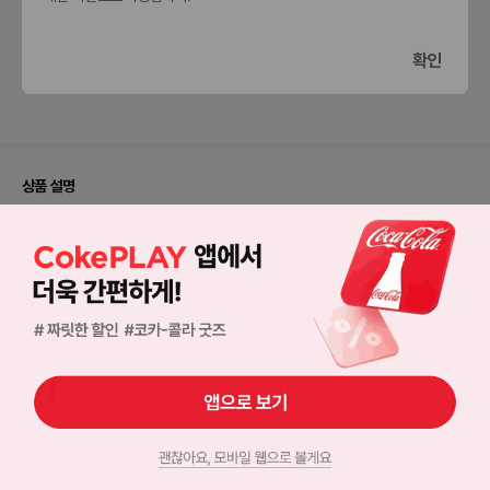
확인
입맛에
매우
그냥
조금
딱이에요
만족해요
그래요
아쉬워요
상품 설명