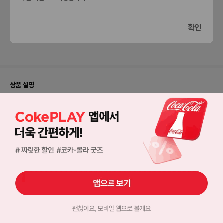
확인
입맛에
매우
그냥
조금
딱이에요
만족해요
그래요
아쉬워요
상품 설명