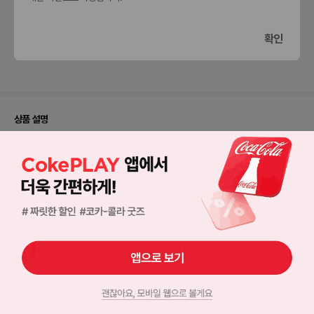
확인
입맛에
매우
그냥
조금
딱이에요
만족해요
그래요
아쉬워요
상품 설명